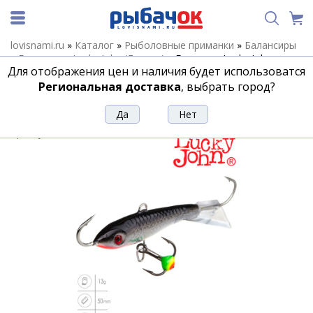
lovisnami.ru
»
Каталог
»
Рыболовные приманки
»
Балансиры
»
Балансиры Lucky John (Латвия)
»
Балансир Lucky John
Для отображения цен и наличия будет использоватся
Classic 5 + тр.50mm/13H
Региональная доставка
, выбрать город?
Балансир Lucky John Classic 5 +
тр.50mm/13H
Артикул:
71294