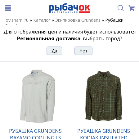
lovisnami.ru
»
Каталог
»
Экипировка Grundens
»
Рубашки
Grundens
Для отображения цен и наличия будет использоватся
Рубашки Grundens
Региональная доставка
, выбрать город?
Сортировка
Фильтр
РУБАШКА GRUNDENS
РУБАШКА GRUNDENS
BAYAMO COOLING LS
KODIAK INSULATED