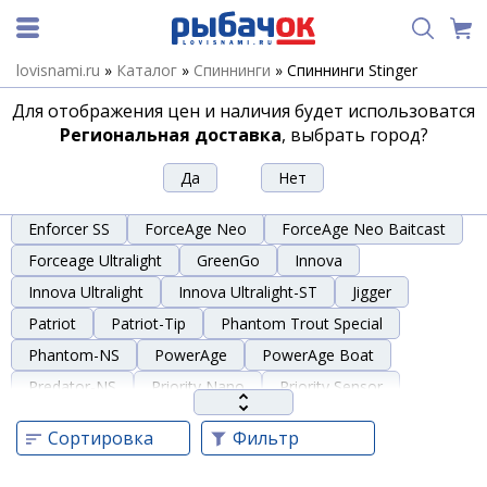
lovisnami.ru
»
Каталог
»
Спиннинги
»
Спиннинги Stinger
Спиннинги Stinger
Для отображения цен и наличия будет использоватся
Региональная доставка
, выбрать город?
Advancer
Aggregate
BaitCast
Blaxter
Caster NS
Elfish BoatSpecial
Elfish Trolling
Enforcer SS
ForceAge Neo
ForceAge Neo Baitcast
Forceage Ultralight
GreenGo
Innova
Innova Ultralight
Innova Ultralight-ST
Jigger
Patriot
Patriot-Tip
Phantom Trout Special
Phantom-NS
PowerAge
PowerAge Boat
Predator-NS
Priority Nano
Priority Sensor
Traveller
Trinergy-NS
Whiter Sensor-NS
Сортировка
Фильтр