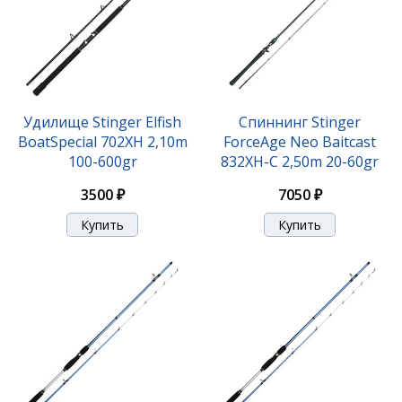
Удилище Stinger Elfish
Спиннинг Stinger
BoatSpecial 702XH 2,10m
ForceAge Neo Baitcast
100-600gr
832XH-C 2,50m 20-60gr
3500 ₽
7050 ₽