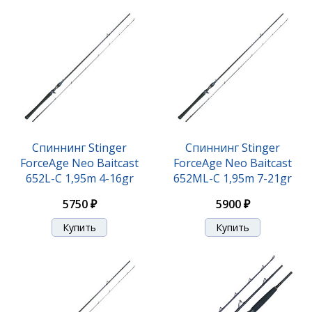
Спиннинг Stinger
Спиннинг Stinger
ForceAge Neo Baitcast
ForceAge Neo Baitcast
652L-C 1,95m 4-16gr
652ML-C 1,95m 7-21gr
5750 ₽
5900 ₽