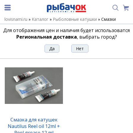
lovisnami.ru
»
Каталог
»
Рыболовные катушки
»
Смазки
Смазки
Для отображения цен и наличия будет использоватся
Региональная доставка
, выбрать город?
Сортировка
Фильтр
Смазка для катушек
Nautilus Reel oil 12ml +
Reel grease 12 ml