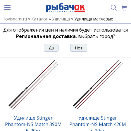
lovisnami.ru
»
Каталог
»
Удилища
»
Удилища матчевые
Удилища матчевые
Для отображения цен и наличия будет использоватся
Региональная доставка
, выбрать город?
Сортировка
Фильтр
Удилище Stinger
Удилище Stinger
Phantom-NS Match 390M
Phantom-NS Match 420M
5-20gr
5-20gr