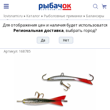
lovisnami.ru
»
Каталог
»
Рыболовные приманки
»
Балансиры
»
Балансиры Kuusamo (Финляндия)
»
Балансиры Kuusamo
Для отображения цен и наличия будет использоватся
Tasapaino X-PRO
»
Балансир Tasapaino X-PRO 75мм RB/BL/S-
S
Региональная доставка
, выбрать город?
Балансир Tasapaino X-PRO 75мм
RB/BL/S-S
Артикул:
168785