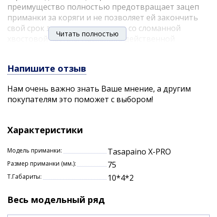
преимущество полностью предотвращает зацеп
приманки за коряги и не позволяет ей закончить
свой срок эксплуатации на дне со сломанной
Читать полностью
хвостовой частью. Насколько действенной
окажется эта особенность, уже проверили
множество рыболовов по всему миру.
Напишите отзыв
Положительный результат не заставил себя долго
ждать. Балансир отлично ловит такую хищную
Нам очень важно знать Ваше мнение, а другим
рыбу, как щука, крупный окунь и судак.
покупателям это поможет с выбором!
Характеристики:
Длина: 75 мм.
Характеристики
Вес: 13 гр.
Модель приманки:
Tasapaino X-PRO
Размер приманки (мм.):
75
Т.Габариты:
10*4*2
Весь модельный ряд