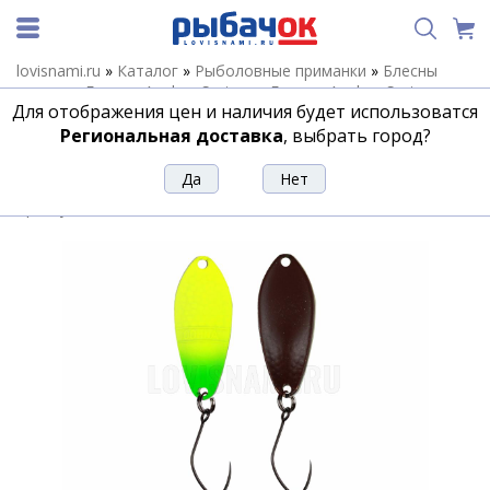
lovisnami.ru
»
Каталог
»
Рыболовные приманки
»
Блесны
летние
»
Блесны Anglers System
»
Блесны Anglers System
Для отображения цен и наличия будет использоватся
Dohna
»
Блесна Anglers System Dohna 2.5g #MSC-1
Региональная доставка
, выбрать город?
Блесна Anglers System Dohna 2.5g
#MSC-1
Артикул:
142419