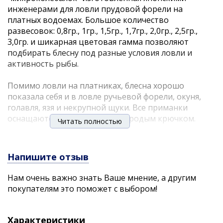
инженерами для ловли прудовой форели на
платных водоемах. Большое количество
развесовок: 0,8гр., 1гр., 1,5гр., 1,7гр., 2,0гр., 2,5гр.,
3,0гр. и шикарная цветовая гамма позволяют
подбирать блесну под разные условия ловли и
активность рыбы.
Помимо ловли на платниках, блесна хорошо
показала себя и в ловле ручьевой форели, окуня,
голавля, язя и некрупной щуки. Все приманки
оснащаются одинарным безбородым крючком.
Читать полностью
Характеристики:
вес (гр.): 2,5
Напишите отзыв
Нам очень важно знать Ваше мнение, а другим
покупателям это поможет с выбором!
Характеристики