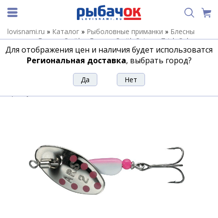
lovisnami.ru
»
Каталог
»
Рыболовные приманки
»
Блесны
летние
»
Блесны Smith
»
Блесны Smith Spinner Trick Color
»
Для отображения цен и наличия будет использоватся
Блесна Smith AR Spinner Trick Color 3,5гр. №02
Региональная доставка
, выбрать город?
Блесна Smith AR Spinner Trick Color
3,5гр. №02
Артикул:
137787