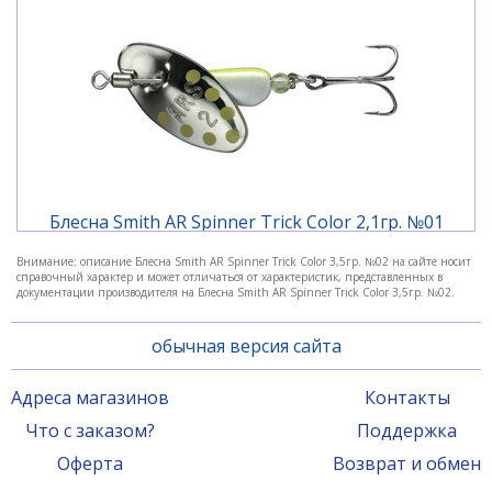
друг другу языке.
Стабильность игры при проводке «апстрим».
При работе с блесной AR-S Trout Model – строй
спиннинга не имеет значения, и это очень важно!
Проводка – вот секрет успешной рыбалки. На
платных водоемах, в слаботекущей воде, в озерах –
в «кормовое время» равномерная проводка, без
изысков. В другое время – немного постарайтесь!
Блесна Smith AR Spinner Trick Color 2,1гр. №01
При ловле форели на «платниках» - заброс на
бровку. Не спешите! Дайте блесне, еще на падении,
Внимание: описание Блесна Smith AR Spinner Trick Color 3,5гр. №02 на сайте носит
обозначить хищнику свое присутствие. Проводите
справочный характер и может отличаться от характеристик, представленных в
990 ₽
документации производителя на Блесна Smith AR Spinner Trick Color 3,5гр. №02.
медленно, с коротким, очень деликатными,
диагональными твичами вверх. Если хищник
обычная версия сайта
мазнул по приманке – не останавливайте проводку!
При поклевке, крючки вопьются в пасть вашей
добычи, не давая ни единого шанса на побег. Окунь
Адреса магазинов
Контакты
сам побежит за яркой блесной, особенно на
Что с заказом?
Поддержка
мелководье.
Оферта
Возврат и обмен