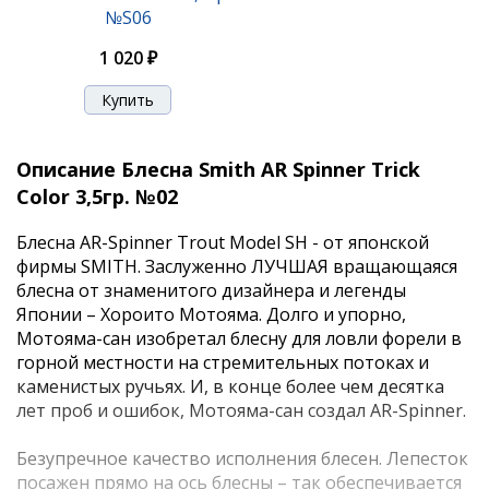
№S06
1 020 ₽
Описание Блесна Smith AR Spinner Trick
Color 3,5гр. №02
Блесна AR-Spinner Trout Model SH - от японской
фирмы SMITH. Заслуженно ЛУЧШАЯ вращающаяся
блесна от знаменитого дизайнера и легенды
Японии – Хороито Мотояма. Долго и упорно,
Мотояма-сан изобретал блесну для ловли форели в
горной местности на стремительных потоках и
каменистых ручьях. И, в конце более чем десятка
лет проб и ошибок, Мотояма-сан создал AR-Spinner.
Безупречное качество исполнения блесен. Лепесток
посажен прямо на ось блесны – так обеспечивается