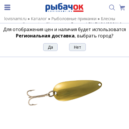
lovisnami.ru
»
Каталог
»
Рыболовные приманки
»
Блесны
летние
»
Блесны Len Thompson
»
Блесна LEN THOMPSON 0
Для отображения цен и наличия будет использоватся
B
Региональная доставка
, выбрать город?
Блесна LEN THOMPSON 0 B
Артикул:
162281