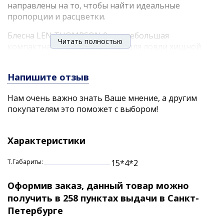
направлены на то, чтобы найти идеальные
пропорции и расцветки.
Блесна LEN THOMPSON 0 это небольшая
Читать полностью
компактная блесна созданная для ловли хищной
рыбы в условиях течения или на относительно
больших глубинах. Провоцирует на поклевку
Напишите отзыв
любую хищную рыбу.
Нам очень важно знать Ваше мнение, а другим
Дополнительная чеканка на теле блесны
покупателям это поможет с выбором!
преломляет свет и делает блесну более заметной в
воде. Большой выбор различных расцветок, от
классики до весьма оригинальных, надежные
Характеристики
крючки и фурнитура позволяют рыболову сделать
осмысленный выбор, в соотвествии со своими
Т.Габариты:
15*4*2
условиями ловли.
Характеристики:
Оформив заказ, данный товар можно
получить в 258 пунктах выдачи в Санкт-
длина: 6,35 см.
Петербурге
вес: 17,72 гр.