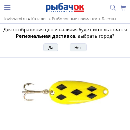
lovisnami.ru
»
Каталог
»
Рыболовные приманки
»
Блесны
летние
»
Блесны Len Thompson
»
Блесна LEN THOMPSON 0
Для отображения цен и наличия будет использоватся
YB
Региональная доставка
, выбрать город?
Блесна LEN THOMPSON 0 YB
Артикул:
162292