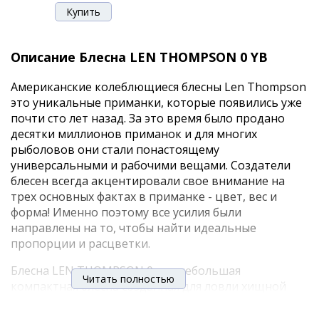
Описание Блесна LEN THOMPSON 0 YB
Американские колеблющиеся блесны Len Thompson
это уникальные приманки, которые появились уже
почти сто лет назад. За это время было продано
десятки миллионов приманок и для многих
рыболовов они стали понастоящему
универсальными и рабочими вещами. Создатели
блесен всегда акцентировали свое внимание на
трех основных фактах в приманке - цвет, вес и
форма! Именно поэтому все усилия были
направлены на то, чтобы найти идеальные
пропорции и расцветки.
Блесна LEN THOMPSON 0 это небольшая
Читать полностью
компактная блесна созданная для ловли хищной
рыбы в условиях течения или на относительно
больших глубинах. Провоцирует на поклевку