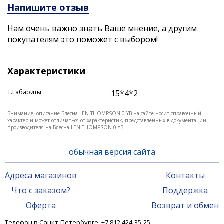
Напишите отзыв
любую хищную рыбу.
Нам очень важно знать Ваше мнение, а другим
Дополнительная чеканка на теле блесны
покупателям это поможет с выбором!
преломляет свет и делает блесну более заметной в
воде. Большой выбор различных расцветок, от
классики до весьма оригинальных, надежные
Характеристики
крючки и фурнитура позволяют рыболову сделать
осмысленный выбор, в соотвествии со своими
Т.Габариты:
15*4*2
условиями ловли.
Характеристики:
Внимание: описание Блесна LEN THOMPSON 0 YB на сайте носит справочный
характер и может отличаться от характеристик, представленных в документации
производителя на Блесна LEN THOMPSON 0 YB.
длина: 6,35 см.
вес: 17,72 гр.
обычная версия сайта
Адреса магазинов
Контакты
Что с заказом?
Поддержка
Оферта
Возврат и обмен
Телефон в Санкт-Петербурге: +7 812 424-35-25