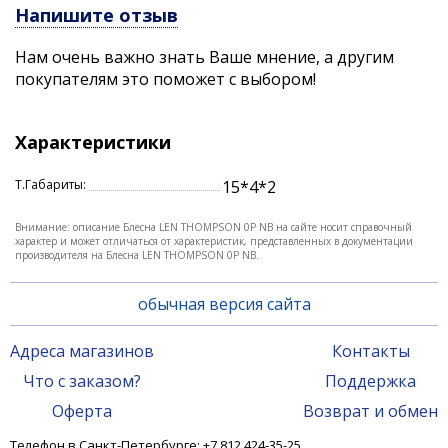
Напишите отзыв
любую хищную рыбу.
Нам очень важно знать Ваше мнение, а другим
Большой выбор различных расцветок, от классики
покупателям это поможет с выбором!
до весьма оригинальных, надежные крючки и
фурнитура позволяют рыболову сделать
осмысленный выбор, в соотвествии со своими
Характеристики
условиями ловли.
Характеристики:
Т.Габариты:
15*4*2
длина: 6,35 см.
Внимание: описание Блесна LEN THOMPSON 0P NB на сайте носит справочный
вес: 17,72 гр.
характер и может отличаться от характеристик, представленных в документации
производителя на Блесна LEN THOMPSON 0P NB.
обычная версия сайта
Адреса магазинов
Контакты
Что с заказом?
Поддержка
Оферта
Возврат и обмен
Телефон в Санкт-Петербурге: +7 812 424-35-25