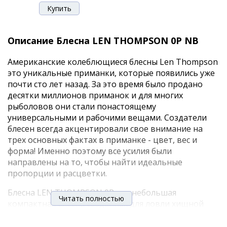
Описание Блесна LEN THOMPSON 0P NB
Американские колеблющиеся блесны Len Thompson
это уникальные приманки, которые появились уже
почти сто лет назад. За это время было продано
десятки миллионов приманок и для многих
рыболовов они стали понастоящему
универсальными и рабочими вещами. Создатели
блесен всегда акцентировали свое внимание на
трех основных фактах в приманке - цвет, вес и
форма! Именно поэтому все усилия были
направлены на то, чтобы найти идеальные
пропорции и расцветки.
Блесна LEN THOMPSON 0P это небольшая
Читать полностью
компактная блесна созданная для ловли хищной
рыбы в условиях течения или на относительно
больших глубинах. Провоцирует на поклевку