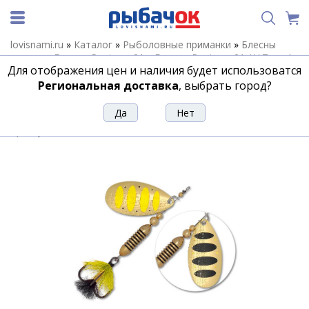
lovisnami.ru
»
Каталог
»
Рыболовные приманки
»
Блесны
летние
»
Блесны Pontoon 21
»
Блесны Pontoon 21 AV Type A
Для отображения цен и наличия будет использоватся
»
Блесна Pontoon21 AV Type A 1.0 #PD81-041
Региональная доставка
, выбрать город?
Блесна Pontoon21 AV Type A 1.0 #PD81-
041
Артикул:
191449