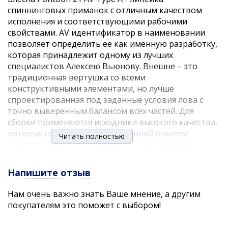
спиннинговых приманок с отличным качеством
исполнения и соответствующими рабочими
свойствами. AV идентификатор в наименовании
позволяет определить ее как именную разработку,
которая принадлежит одному из лучших
специалистов Алексею Вьюнову. Внешне – это
традиционная вертушка со всеми
конструктивными элементами, но лучше
спроектированная под заданные условия лова с
точно выверенным балансом всех частей. Для
сборки применяются исходники высокого качества,
которые сочетаются с проверенной опытом
Читать полностью
конструкцией и тщательностью исполнения.
В отличие от аналога с литерой "B" блесна Pontoon
21 AV Type A оснащена лепестком типа "аглия" с
Напишите отзыв
уменьшенными размерами рабочей поверхности,
умеренной толщиной и округлой формой, что
Нам очень важно знать Ваше мнение, а другим
обеспечивает отклонение в 60° при проводке и
покупателям это поможет с выбором!
делает вертушку оптимальной для условий
непроточного водоема и применения в слабом