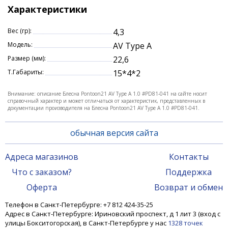
потоке. Модель быстро вступает в работу после
Характеристики
заброса, способна оставаться стабильной и
привлекательной при малой скорости анимации,
Вес (гр):
4,3
точный баланс допускает разнообразие вариантов
Модель:
AV Type A
с потяжками, небольшим ускорением и
Размер (мм):
22,6
замедлением.
Блесна Pontoon 21 AV Type A отличается
Т.Габариты:
15*4*2
приличными бросковыми свойствами, подходит
для дальнего заброса, обладает хорошей
Внимание: описание Блесна Pontoon21 AV Type A 1.0 #PD81-041 на сайте носит
справочный характер и может отличаться от характеристик, представленных в
точностью укладки. Это обеспечивает возможность
документации производителя на Блесна Pontoon21 AV Type A 1.0 #PD81-041.
лова с берега и подачи с лодки, позволяет
обследовать обширные пространства, не меняя
обычная версия сайта
места. Сбалансированные габариты лепестка и
фурнитуры в сочетании с частотой вращения
Адреса магазинов
Контакты
допускают применение на сложных участках с
Что с заказом?
Поддержка
обилием зарослей. Бросок в таких местах можно
выполнять без опасений, вращение лопасти не
Оферта
Возврат и обмен
допустит зацепа и потери снасти в траве.
Телефон в Санкт-Петербурге: +7 812 424-35-25
Два первых размера блесны Pontoon 21 AV Type A
Адрес в Санкт-Петербурге: Ириновский проспект, д 1 лит 3 (вход с
дополняют игровую динамику колебаниями,
улицы Бокситогорская), в Санкт-Петербурге у нас
1328 точек