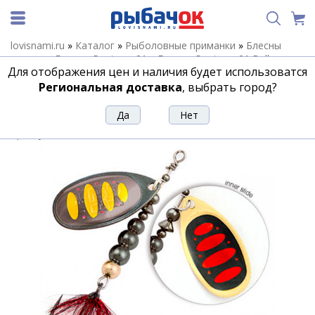
lovisnami.ru
»
Каталог
»
Рыболовные приманки
»
Блесны
летние
»
Блесны Pontoon 21
»
Блесны Pontoon 21 Ball
Для отображения цен и наличия будет использоватся
Concept
»
Блесна Pontoon21 Ball Concept 2.5 #BT04-154
Региональная доставка
, выбрать город?
Блесна Pontoon21 Ball Concept 2.5
#BT04-154
Артикул:
69928