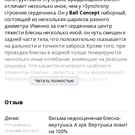
отличает несколько иное, чем у >Synchrony
строение сердечника. Он у
Ball Concept
наборный,
состоящий из нескольких шариков разного
диаметра. Именно за счет сердечника центр
тяжести блесны несколько иной, он чуть смещен к
задней части тела, что положительно сказывается
на дальности и точности заброса. Кроме того, при
проводке блесны в водной толще генерируются
несколько иные колебания, влияющие на реакцию
хищника. Что касается основного «рабочего
элемента» блесны – лепестка, то он аналогичной с
Synchrony
формы, с такой же реверсивной
Читать полностью
раскраской, отклонение от оси на уровне 40-45
градусов, позволяющее использовать приманку
как на течении, так и в стоячей воде. Острейший
Отзыв
тройник оснащенный миниатюрной мушкой –
завершающий штрих к портрету
Ball Concept
от
Денис
Весьма недооцененая блесна-
Pontoon 21
.
вертушка. А зря. Вертушка ловит
****k_82@mail.ru
В 2014 фирма
Pontoon21
анонсировала расширение
на 100%.
16 сентября 2024 16:03