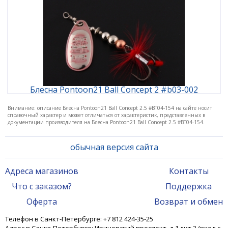
большим успехом можно использовать не только в
спокойной воде, но и на быстром течении.
Характеристики:
масса: 6,9 г,
высота лепестка: 33,1мм
Блесна Pontoon21 Ball Concept 2 #b03-002
Внимание: описание Блесна Pontoon21 Ball Concept 2.5 #BT04-154 на сайте носит
справочный характер и может отличаться от характеристик, представленных в
850 ₽
документации производителя на Блесна Pontoon21 Ball Concept 2.5 #BT04-154.
обычная версия сайта
Адреса магазинов
Контакты
Что с заказом?
Поддержка
Оферта
Возврат и обмен
Телефон в Санкт-Петербурге: +7 812 424-35-25