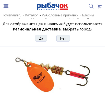
lovisnami.ru
»
Каталог
»
Рыболовные приманки
»
Блесны
летние
»
Блесны Mepps
»
Блесны Mepps Aglia Fluo
»
Блесна
Для отображения цен и наличия будет использоватся
Mepps Aglia Fluo №5 Orange
Региональная доставка
, выбрать город?
Блесна Mepps Aglia Fluo №5 Orange
Артикул:
112562