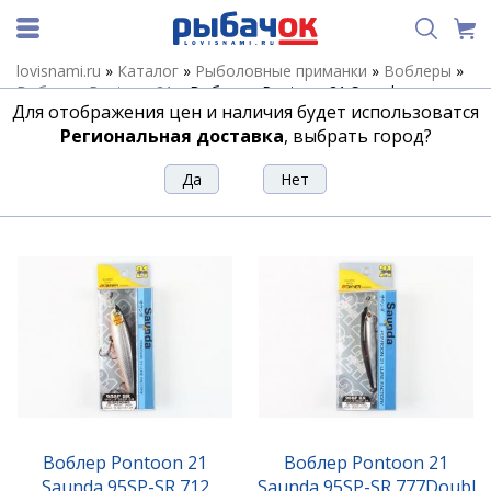
lovisnami.ru
»
Каталог
»
Рыболовные приманки
»
Воблеры
»
Воблеры Pontoon 21
»
Воблеры Pontoon 21 Saunda
Для отображения цен и наличия будет использоватся
Воблеры Pontoon 21 Saunda
Региональная доставка
, выбрать город?
Сортировка
Фильтр
Воблер Pontoon 21
Воблер Pontoon 21
Saunda 95SP-SR 712
Saunda 95SP-SR 777Doubl