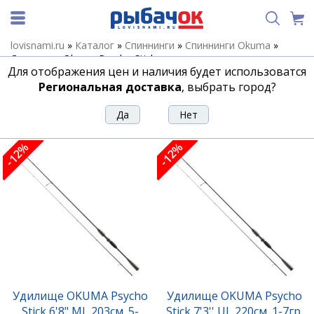
lovisnami.ru
»
Каталог
»
Спиннинги
»
Спиннинги Okuma
»
Спиннинги Okuma Psycho Stick
Для отображения цен и наличия будет использоватся
Спиннинги Okuma Psycho Stick
Региональная доставка
, выбрать город?
Сортировка
Фильтр
-12%
-12%
Удилище OKUMA Psycho
Удилище OKUMA Psycho
Stick 6'8" ML 203см. 5-
Stick 7'3'' UL 220см. 1-7гр.