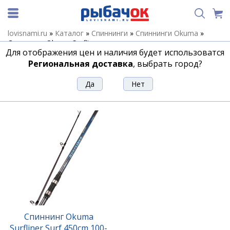
lovisnami.ru
»
Каталог
»
Спиннинги
»
Спиннинги Okuma
»
Спиннинги Okuma Surfliner
Для отображения цен и наличия будет использоватся
Спиннинги Okuma Surfliner
Региональная доставка
, выбрать город?
Сортировка
Фильтр
Спиннинг Okuma
Surfliner Surf 450cm 100-