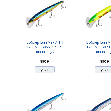
Воблер LureMax AHTI
Воблер LureM
120FMDR-065, 12,5 г.,
120FMDR-073, 1
плавающий
плавающ
890 ₽
890 ₽