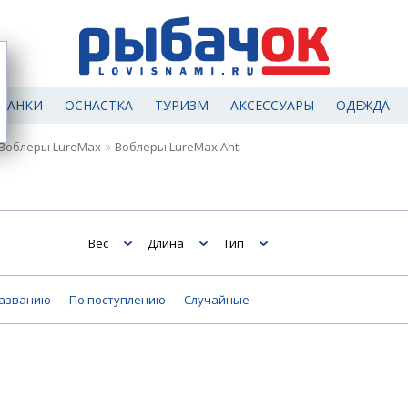
МАНКИ
ОСНАСТКА
ТУРИЗМ
АКСЕССУАРЫ
ОДЕЖДА
»
Воблеры LureMax
Воблеры LureMax Ahti
Вес
Длина
Тип
названию
По поступлению
Случайные