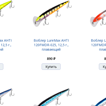
ax AHTI
Воблер LureMax AHTI
Воблер L
2,5 г.,
120FMDR-025, 12,5 г.,
120FMDR-0
ий
плавающий
пла
890 ₽
8