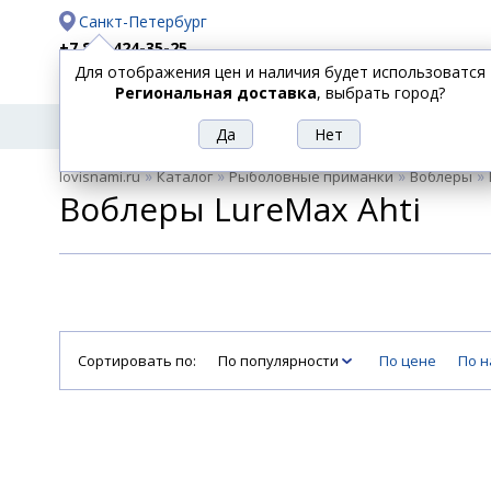
Санкт-Петербург
+7 812 424-35-25
Для отображения цен и наличия будет использоватся
Доставка
Оплата
Региональная доставка
, выбрать город?
УДИЛИЩА
СПИННИНГИ
КАТУШКИ
ПРИ
РЫБОЛОВНЫЕ
»
»
»
»
lovisnami.ru
Каталог
Рыболовные приманки
Воблеры
ТОВАРЫ
Воблеры LureMax Ahti
Сортировать по:
По популярности
По цене
По 