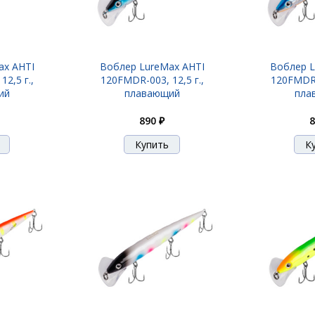
ax AHTI
Воблер LureMax AHTI
Воблер L
2,5 г.,
120FMDR-003, 12,5 г.,
120FMDR-0
ий
плавающий
пла
890 ₽
8