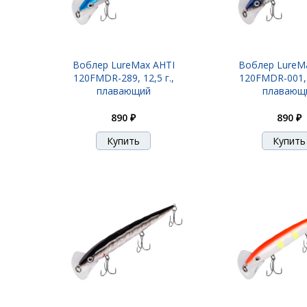
Воблер LureMax AHTI
Воблер LureM
120FMDR-289, 12,5 г.,
120FMDR-001, 1
плавающий
плавающ
890 ₽
890 ₽