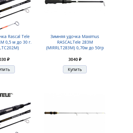
ка Rascal Tele
Зимняя удочка Maximus
 0,5 м до 30 г.
RASCALTele 283M
LTC202M)
(MIRRLT283M) 0,70м до 50гр
030 ₽
3040 ₽