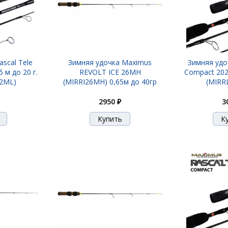
scal Tele
Зимняя удочка Maximus
Зимняя удоч
 м до 20 г.
REVOLT ICE 26MH
Compact 202M
2ML)
(MIRRI26MH) 0,65м до 40гр
(MIRR
2950 ₽
3