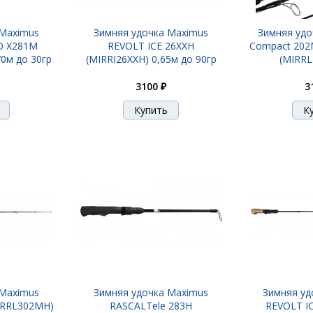
 Maximus
Зимняя удочка Maximus
Зимняя удоч
O X281M
REVOLT ICE 26XXH
Compact 202M
0м до 30гр
(MIRRI26XXH) 0,65м до 90гр
(MIRR
3100 ₽
3
 Maximus
Зимняя удочка Maximus
Зимняя уд
IRRL302MH)
RASCALTele 283H
REVOLT I