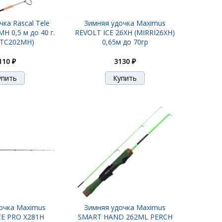
ка Rascal Tele
Зимняя удочка Maximus
H 0,5 м до 40 г.
REVOLT ICE 26XH (MIRRI26XH)
LTC202MH)
0,65м до 70гр
110 ₽
3130 ₽
очка Maximus
Зимняя удочка Maximus
CE PRO X281H
SMART HAND 262ML PERCH