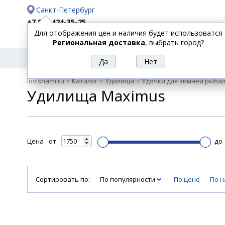
Санкт-Петербург
+7 812 424-35-25
Для отображения цен и наличия будет использоватся
Доставка
Оплата
Региональная доставка
, выбрать город?
УДИЛИЩА
СПИННИНГИ
КАТУШКИ
ПРИ
РЫБОЛОВНЫЕ
»
»
»
lovisnami.ru
Каталог
Удилища
Удочки для зимней рыба
ТОВАРЫ
Удилища Maximus
Цена
от
до
Сортировать по:
По популярности
По цене
По 