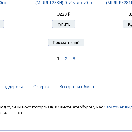
0гр
(MIRRLT283H) 0,70м до 70гр
(MIRRIPX281H
3220 ₽
3
Показать ещё
1
2
3
Поддержка
Оферта
Возврат и обмен
ход с улицы Бокситогорская), в Санкт-Петербурге у нас
1329 точек вы
04 333 00 85