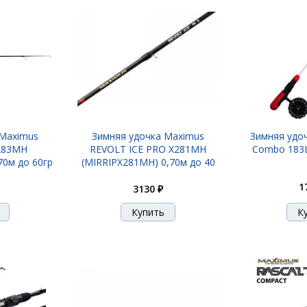
 Maximus
Зимняя удочка Maximus
Зимняя удоч
283MH
REVOLT ICE PRO X281MH
Combo 183L
70м до 60гр
(MIRRIPX281MH) 0,70м до 40
1
3130 ₽