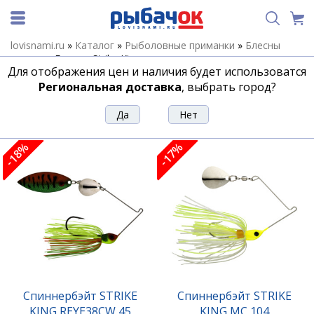
lovisnami.ru
»
Каталог
»
Рыболовные приманки
»
Блесны
летние
»
Блесны Strike King
Для отображения цен и наличия будет использоватся
Блесны Strike King
Региональная доставка
, выбрать город?
Сортировка
Фильтр
-18%
-17%
Спиннербэйт STRIKE
Спиннербэйт STRIKE
KING REYE38CW 45
KING MC 104