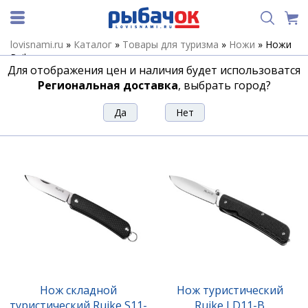
lovisnami.ru
»
Каталог
»
Товары для туризма
»
Ножи
»
Ножи
Ruike
Для отображения цен и наличия будет использоватся
Ножи Ruike
Региональная доставка
, выбрать город?
Сортировка
Фильтр
Нож складной
Нож туристический
туристический Ruike S11-
Ruike LD11-B