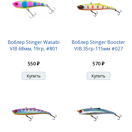
Воблер Stinger Wasabi
Воблер Stinger Booster
VIB 68мм, 19гр, #801
VIB 35гр-115мм #027
550 ₽
570 ₽