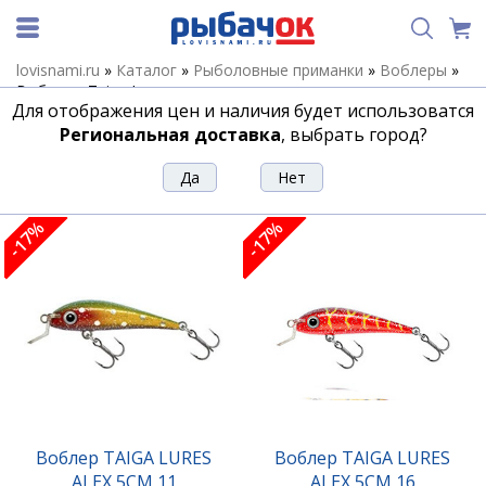
lovisnami.ru
»
Каталог
»
Рыболовные приманки
»
Воблеры
»
Воблеры Taiga Lures
Для отображения цен и наличия будет использоватся
Воблеры Taiga Lures
Региональная доставка
, выбрать город?
Сортировка
Фильтр
-17%
-17%
Воблер TAIGA LURES
Воблер TAIGA LURES
ALEX 5CM 11
ALEX 5CM 16