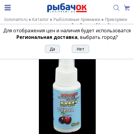
lovisnami.ru
»
Каталог
»
Рыболовные приманки
»
Прикормки
и аттрактанты
»
Аттрактанты
»
Дип Dunaev 50мл Слива
Для отображения цен и наличия будет использоватся
Дип Dunaev 50мл Слива
Региональная доставка
, выбрать город?
Артикул:
107514