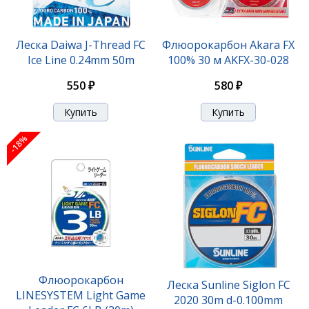
Леска Daiwa J-Thread FC
Флюорокарбон Akara FX
Ice Line 0.24mm 50m
100% 30 м AKFX-30-028
550 ₽
580 ₽
-18%
Флюорокарбон
Леска Sunline Siglon FC
LINESYSTEM Light Game
2020 30m d-0.100mm