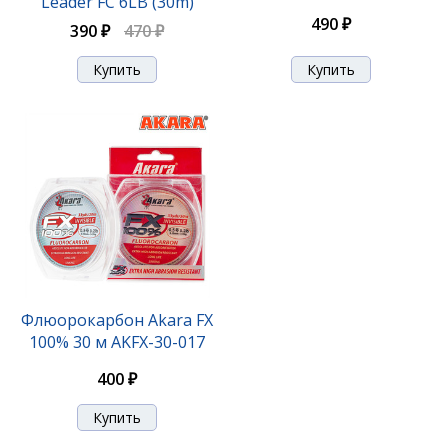
Leader FC 6LB (30m)
490 ₽
390 ₽
470 ₽
Флюорокарбон Akara FX
100% 30 м AKFX-30-017
400 ₽