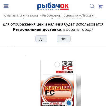
lovisnami.ru
»
Каталог
»
Рыболовная оснастка
»
Лески
»
Флюорокарбон
»
Флюорокарбон LINESYSTEM Keiryu FC 10m
Для отображения цен и наличия будет использоватся
#2 (0,235mm)
Региональная доставка
, выбрать город?
Флюорокарбон LINESYSTEM Keiryu FC
10m #2 (0,235mm)
Артикул:
189779