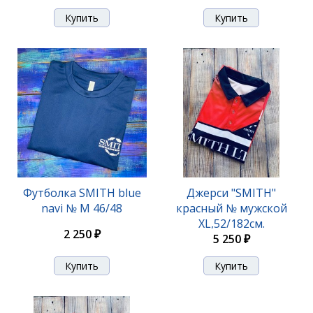
Футболка SMITH blue
Джерси "SMITH"
navi № M 46/48
красный № мужской
XL,52/182см.
2 250 ₽
5 250 ₽