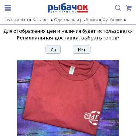
lovisnami.ru
»
Каталог
»
Одежда для рыбалки
»
Футболки
»
Футболки разные
»
Футболка SMITH dark red № L 48/50
Для отображения цен и наличия будет использоватся
Футболка SMITH dark red № L 48/50
Региональная доставка
, выбрать город?
Артикул:
195008