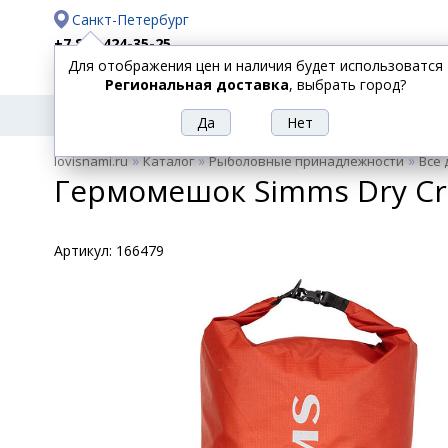
Санкт-Петербург
+7 812 424-35-25
Для отображения цен и наличия будет использоватся
Доставка
Оплата
Региональная доставка
, выбрать город?
УДИЛИЩА
СПИННИНГИ
КАТУШКИ
ПРИ
РЫБОЛОВНЫЕ
»
»
»
lovisnami.ru
Каталог
Рыболовные принадлежности
Все 
ТОВАРЫ
Гермомешок Simms Dry Cre
Артикул:
166479