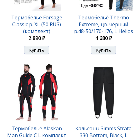
Термобелье Forsage
Термобельё Thermo
Classic р. XL (50 RUS)
Extreme, цв. черный
(комплект)
р.48-50/170-176, L Helios
2 890 ₽
4 680 ₽
Термобелье Alaskan
Кальсоны Simms Strata
Mаn Guide С L комплект
330 Bottom, Black, L