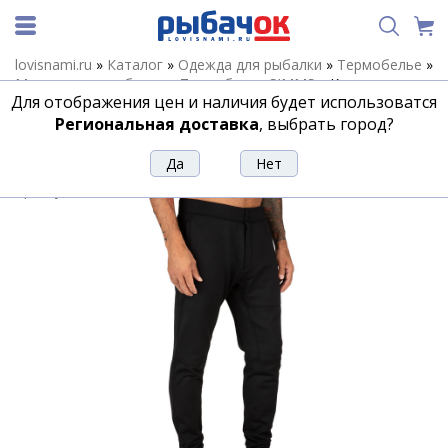
lovisnami.ru
»
Каталог
»
Одежда для рыбалки
»
Термобелье
»
Мужское термобелье
»
Термобелье SIMMS
»
Кальсоны
Для отображения цен и наличия будет использоватся
Simms Thermal Pant, Black, S
Региональная доставка
, выбрать город?
Кальсоны Simms Thermal Pant, Black,
S
Артикул:
152043