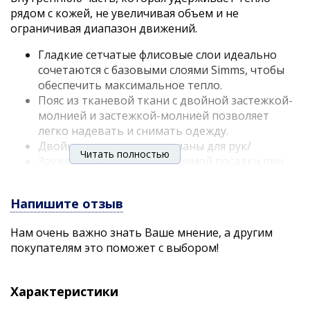
рядом с кожей, не увеличивая объем и не
ограничивая диапазон движений.
Гладкие сетчатые флисовые слои идеально
сочетаются с базовыми слоями Simms, чтобы
обеспечить максимальное тепло.
Пояс из тканевой ткани с двойной застежкой-
молнией и застежкой-молнией позволяет
легко надевать и снимать одежду.
Двойные прорезные карманы для рук/
Читать полностью
Зауженный низ для обтекаемой посадки при
ношении слоев снизу и сверху
ТКАНЬ: Основная часть – 255 г/м², 93 % полиэстер, 7
Напишите отзыв
% эластан с антимикробной пропиткой + отвод
Нам очень важно знать Ваше мнение, а другим
влаги.
покупателям это поможет с выбором!
Характеристики