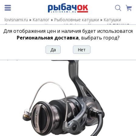
lovisnami.ru
»
Каталог
»
Рыболовные катушки
»
Катушки
безынерционные
»
Катушки 13 Fishing
»
Катушка 13 FISHING
Для отображения цен и наличия будет использоватся
Architect A Spinning Reel 4000 5.2:1
Региональная доставка
, выбрать город?
Катушка 13 FISHING Architect A
Spinning Reel 4000 5.2:1
Артикул:
188387