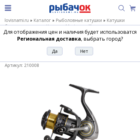
lovisnami.ru
»
Каталог
»
Рыболовные катушки
»
Катушки
безынерционные
»
Катушки Maximus
»
Катушка
Для отображения цен и наличия будет использоватся
безынерционная Maximus Bankai UL C2000S TROUT (7+1
подш.)
Региональная доставка
, выбрать город?
Катушка безынерционная Maximus
Bankai UL C2000S TROUT (7+1 подш.)
Артикул:
210008