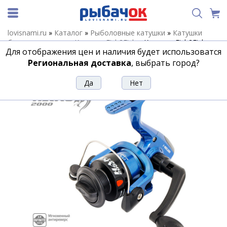
lovisnami.ru
»
Каталог
»
Рыболовные катушки
»
Катушки
безынерционные
»
Катушки Fish2Fish
»
Катушка Fish2Fish
Для отображения цен и наличия будет использоватся
River Haku 200 1bb
Региональная доставка
, выбрать город?
Катушка Fish2Fish River Haku 200 1bb
Артикул:
136394