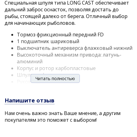
Специальная шпуля типа LONG CAST обеспечивает
дальний заброс оснасток, позволяя достать до
рыбы, стоящей далеко от берега. Отличный выбор
для начинающих рыболовов.
Тормоз фрикционный передний FD
1 подшипник шариковый
Выключатель антиреверса флажковый нижний
Высокоточный механизм привода: латунь-
алюминий
Корпус и ротор карбопластовые
Шпуля графитовая
Читать полностью
Рукоятка:
с винтовым типом фиксации
Напишите отзыв
с возможностью право левосторонней
установки
Нам очень важно знать Ваше мнение, а другим
Ручка (кноб) эргономичная пластиковая
покупателям это поможет с выбором!