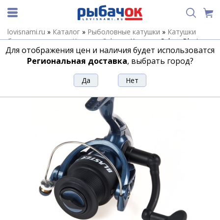
lovisnami.ru
»
Каталог
»
Рыболовные катушки
»
Катушки
безынерционные
»
Катушки Salmo
»
Катушка Salmo Blaster
Для отображения цен и наличия будет использоватся
FEEDER II 1 40FD
Региональная доставка
, выбрать город?
Катушка Salmo Blaster FEEDER II 1 40FD
Артикул:
175833