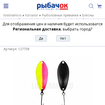
lovisnami.ru
»
Каталог
»
Рыболовные приманки
»
Блесны
летние
»
Блесны Anglers System
»
Блесны Anglers System
Для отображения цен и наличия будет использоватся
Area Spoon Dohna
»
Колеблющаяся блесна Angler`z System
Area Spoon Dohna, 3 гр, JS02
Региональная доставка
, выбрать город?
Колеблющаяся блесна Angler`z
System Area Spoon Dohna, 3 гр, JS02
Артикул:
127758