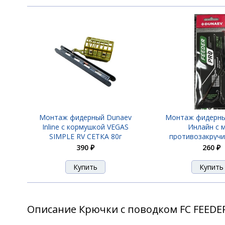
Монтаж фидерный Dunaev
Монтаж фидерны
Inline c кормушкой VEGAS
Инлайн с м
SIMPLE RV СЕТКА 80г
противозакруч
390 ₽
260 ₽
Описание Крючки с поводком FC FEEDER 