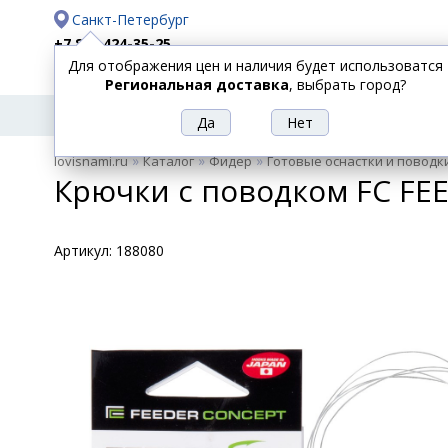
Санкт-Петербург
+7 812 424-35-25
Для отображения цен и наличия будет использоватся
Доставка
Оплата
Региональная доставка
, выбрать город?
УДИЛИЩА
СПИННИНГИ
КАТУШКИ
ПРИ
РЫБОЛОВНЫЕ
»
»
»
lovisnami.ru
Каталог
Фидер
Готовые оснастки и поводк
ТОВАРЫ
Крючки с поводком FC FEED
Артикул:
188080