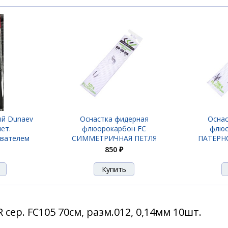
й Dunaev
Оснастка фидерная
Оснас
ет.
флюорокарбон FC
флюо
ивателем
СИММЕТРИЧНАЯ ПЕТЛЯ
ПАТЕРНО
40см 2шт.
850 ₽
сер. FC105 70см, разм.012, 0,14мм 10шт.