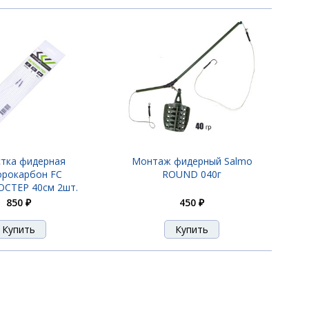
тка фидерная
Монтаж фидерный Salmo
рокарбон FC
ROUND 040г
СТЕР 40см 2шт.
850 ₽
450 ₽