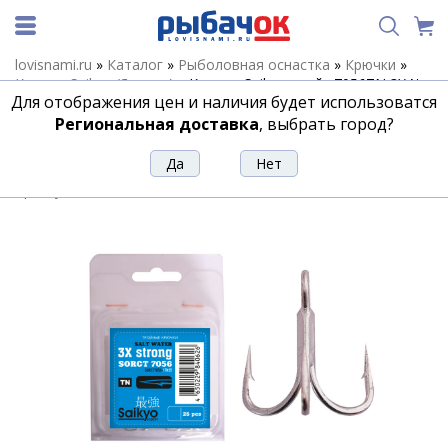
lovisnami.ru
»
Каталог
»
Рыболовная оснастка
»
Крючки
»
Крючки Saikyo (Япония)
»
Крючки Saikyo тройн.7056TN 3X №
Для отображения цен и наличия будет использоватся
4 (5шт)
Региональная доставка
, выбрать город?
Крючки Saikyo тройн.7056TN 3X № 4
(5шт)
Артикул:
205488