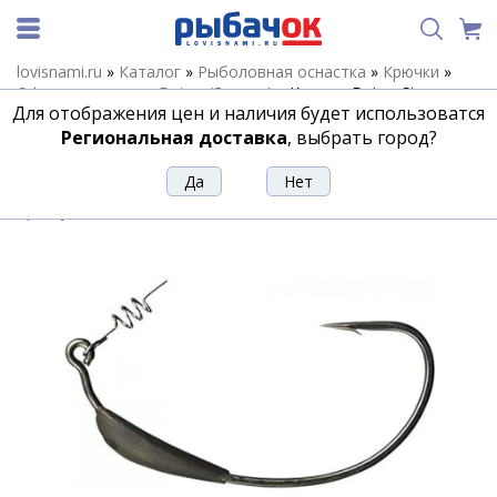
lovisnami.ru
»
Каталог
»
Рыболовная оснастка
»
Крючки
»
Офсетные крючки Daiwa (Япония)
»
Крючок Daiwa Steez
Для отображения цен и наличия будет использоватся
Weighted Hook SS#7/0 3/16OZ(2pcs)
Региональная доставка
, выбрать город?
Крючок Daiwa Steez Weighted Hook
SS#7/0 3/16OZ(2pcs)
Артикул:
203192