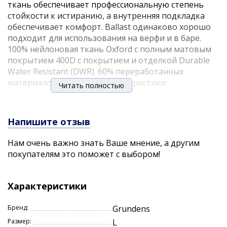
ткань обеспечивает профессиональную степень
стойкости к истиранию, а внутренняя подкладка
обеспечивает комфорт. Ballast одинаково хорошо
подходит для использования на верфи и в баре.
100% нейлоновая ткань Oxford с полным матовым
покрытием 400D с покрытием и отделкой Durable
Water Resistant (DWR). 60% переработанных
материалов.Основные характеристики:
Читать полностью
Квильтованная утепленная подкладка.
Двойные карманы на молнии на груди.
Напишите отзыв
Карманы для разогрева рук на молнии.
Внутренние манжеты из трикотажа находятся
Нам очень важно знать Ваше мнение, а другим
под регулируемыми манжетами на кнопках.
покупателям это поможет с выбором!
Регулируемый капюшон.
Внутренний карман для безопасности.
Регулируемое закрытие манжет на липучке.
Характеристики
Бренд:
Grundens
Размер:
L