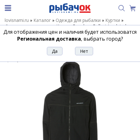
lovisnami.ru
»
Каталог
»
Одежда для рыбалки
»
Куртки
»
Демисезонные куртки
»
Куртка Grundens Ballast Insulated
Для отображения цен и наличия будет использоватся
Jacket, Black, L
Региональная доставка
, выбрать город?
Куртка Grundens Ballast Insulated
Jacket, Black, L
Артикул:
179193