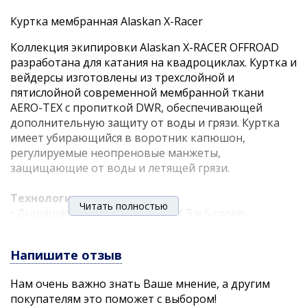
Куртка мембранная Alaskan X-Racer
Коллекция экипировки Alaskan X-RACER OFFROAD
разработана для катания на квадроциклах. Куртка и
вейдерсы изготовлены из трехслойной и
пятислойной современной мембранной ткани
AERO-TEX с пропиткой DWR, обеспечивающей
дополнительную защиту от воды и грязи. Куртка
имеет убирающийся в воротник капюшон,
регулируемые неопреновые манжеты,
защищающие от воды и летящей грязи.
Технологии:
Читать полностью
• Дышащая мембрана AERO-TEX 3 и 5 слоёв
• Пропитка DWR
• Светоотражающие элементы
Напишите отзыв
• Проклеенные швы
• Артикулированный 3D крой
Нам очень важно знать Ваше мнение, а другим
• Магниты
покупателям это поможет с выбором!