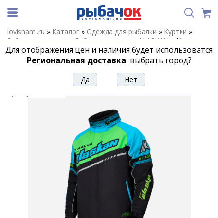
lovisnami.ru
»
Каталог
»
Одежда для рыбалки
»
Куртки
»
Забродные куртки
»
Забродные куртки ALASKAN
»
Куртка
Для отображения цен и наличия будет использоватся
мембранная с магн. застежкой Alaskan X-Racer XXLS
Региональная доставка
, выбрать город?
Куртка мембранная с магн.
застежкой Alaskan X-Racer XXLS
Артикул:
211546