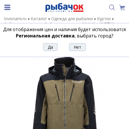
lovisnami.ru
»
Каталог
»
Одежда для рыбалки
»
Куртки
»
Забродные куртки
»
Забродные куртки SIMMS
»
КУРТКА
Для отображения цен и наличия будет использоватся
SIMMS PRODRY JACKET '20, DARK STONE
Региональная доставка
, выбрать город?
КУРТКА SIMMS PRODRY JACKET '20, DARK
STONE