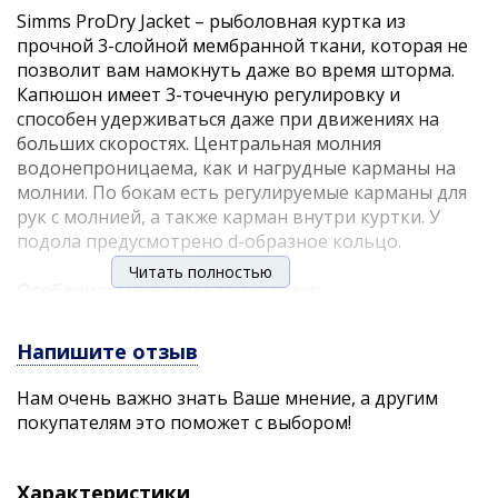
Simms ProDry Jacket – рыболовная куртка из
прочной 3-слойной мембранной ткани, которая не
позволит вам намокнуть даже во время шторма.
Капюшон имеет 3-точечную регулировку и
способен удерживаться даже при движениях на
больших скоростях. Центральная молния
водонепроницаема, как и нагрудные карманы на
молнии. По бокам есть регулируемые карманы для
рук с молнией, а также карман внутри куртки. У
подола предусмотрено d-образное кольцо.
Читать полностью
Особенности и характеристики:
Напишите отзыв
Штормовой капюшон с регулировкой
Непромокаемая дышащая ткань
Нам очень важно знать Ваше мнение, а другим
Карманы для рук с молнией
покупателям это поможет с выбором!
Нагрудные карманы с защитой от воды
Внутренний карман на молнии
D-образное кольцо снизу
Характеристики