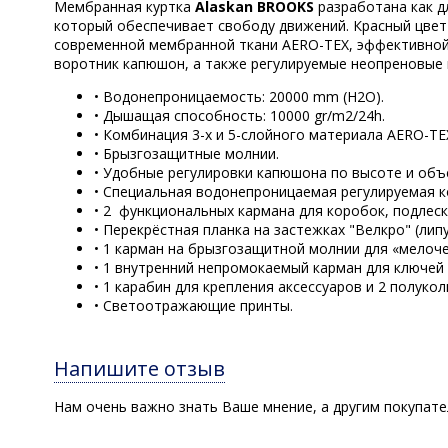
Мембранная куртка
Alaskan BROOKS
разработана как д
который обеспечивает свободу движений. Красный цвет 
современной мембранной ткани AERO-TEX, эффективной 
воротник капюшон, а также регулируемые неопреновые
• Водонепроницаемость: 20000 mm (H2O).
• Дышащая способность: 10000 gr/m2/24h.
• Комбинация 3-х и 5-слойного материала AERO-TE
• Брызгозащитные молнии.
• Удобные регулировки капюшона по высоте и объ
• Специальная водонепроницаемая регулируемая к
• 2 функциональных кармана для коробок, подлеско
• Перекрёстная планка на застежках "Велкро" (липу
• 1 карман на брызгозащитной молнии для «мелоче
• 1 внутренний непромокаемый карман для ключей
• 1 карабин для крепления аксессуаров и 2 полуко
• Светоотражающие принты.
Напишите отзыв
Нам очень важно знать Ваше мнение, а другим покупат