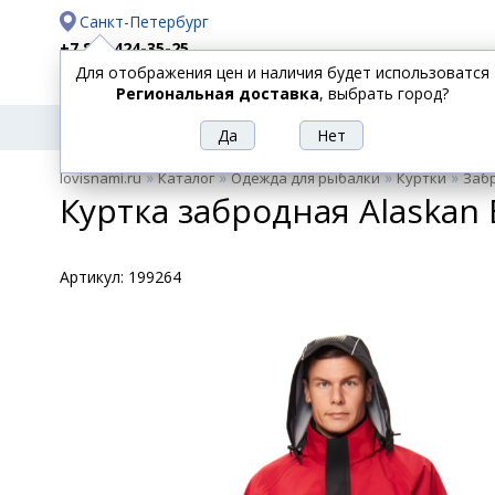
Санкт-Петербург
+7 812 424-35-25
Для отображения цен и наличия будет использоватся
Доставка
Оплата
Региональная доставка
, выбрать город?
УДИЛИЩА
СПИННИНГИ
КАТУШКИ
ПРИ
РЫБОЛОВНЫЕ
»
»
»
»
lovisnami.ru
Каталог
Одежда для рыбалки
Куртки
Заб
ТОВАРЫ
Куртка забродная Alaskan 
Артикул:
199264