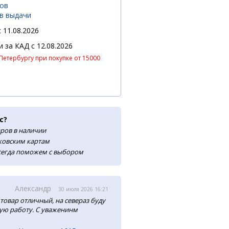
нов
ов выдачи
 11.08.2026
 и за КАД
c 12.08.2026
Петербургу при покупке от 15000
с?
аров в наличии
нковским картам
сегда поможем с выбором
Александр
30 июля 2026 16:21
товар отличный, на севераз буду
ую работу. С уваженинм