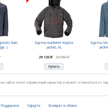
oints Rain
Куртка Guideline Kispiox
Куртка Si
dge, L
Jacket, XL
Jacke
₽
29 120 ₽
34 950 ₽
L на сайте носит справочный характер и может отличаться от х
Поддержка
Оферта
Возврат и обмен