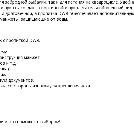
ля забродной рыбалки, так и для катания на квадроцикле. Удобн
и принты создают спортивный и привлекательный внешний вид. 
и долговечной, а пропитка DWR обеспечивает дополнительную 
 манжеты, защищающие от воды.
X с пропиткой DWR.
ему.
онструкция манжет.
в и т.д.
чка).
й».
 или документов.
льца со стороны изнанки для крепления чеки.
елям это поможет с выбором!