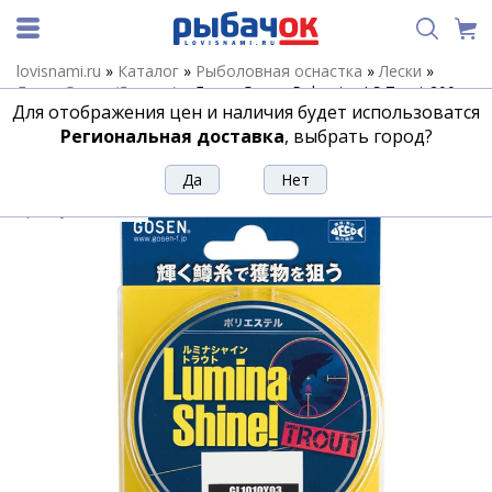
lovisnami.ru
»
Каталог
»
Рыболовная оснастка
»
Лески
»
Леска Gosen (Япония)
»
Леска Gosen Polyester LS Trout 200м
Для отображения цен и наличия будет использоватся
Yellow #0.5 (0,117mm) 1,13kg
Региональная доставка
, выбрать город?
Леска Gosen Polyester LS Trout 200м
Yellow #0.5 (0,117mm) 1,13kg
Артикул:
158970