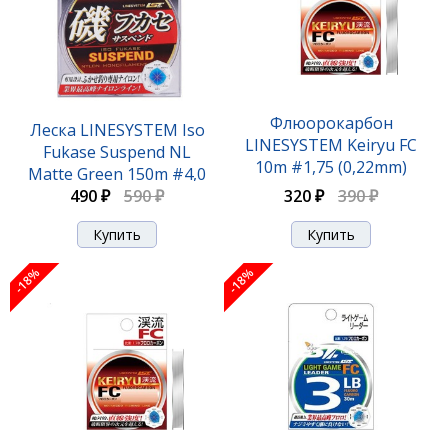
Флюорокарбон
Леска LINESYSTEM Iso
LINESYSTEM Keiryu FC
Fukase Suspend NL
10m #1,75 (0,22mm)
Matte Green 150m #4,0
320 ₽
390 ₽
490 ₽
(0,33mm)
590 ₽
-18%
-18%