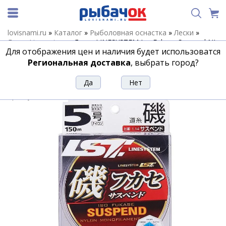
lovisnami.ru
»
Каталог
»
Рыболовная оснастка
»
Лески
»
Леска Linesystem
»
Леска LINESYSTEM Iso Fukase Suspend NL
Для отображения цен и наличия будет использоватся
Matte Green 150m #5,0 (0,37mm)
Региональная доставка
, выбрать город?
Леска LINESYSTEM Iso Fukase Suspend
NL Matte Green 150m #5,0 (0,37mm)
Артикул:
189765