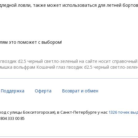
одледной ловли, также может использоваться для летней борто
елям это поможет с выбором!
оздик d2.5 черный светло-зеленый на сайте носит справочный 
ышка вольфрам Кошачий глаз гвоздик d2.5 черный светло-зеле
Поддержка
Оферта
Возврат и обмен
ход с улицы Бокситогорская), в Санкт-Петербурге у нас
1326 точек вы
04 333 00 85