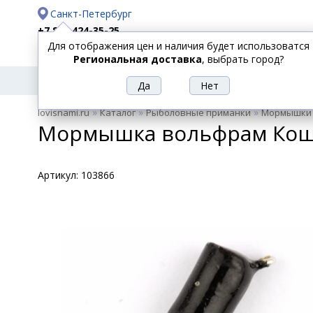
Санкт-Петербург
+7 812 424-35-25
Для отображения цен и наличия будет использоватся
Доставка
Оплата
Региональная доставка
, выбрать город?
УДИЛИЩА
СПИННИНГИ
КАТУШКИ
ПРИ
РЫБОЛОВНЫЕ
»
»
»
lovisnami.ru
Каталог
Рыболовные приманки
Мормышки
ТОВАРЫ
Мормышка вольфрам Кошач
Артикул:
103866