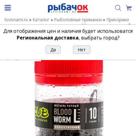
lovisnami.ru
»
Каталог
»
Рыболовные приманки
»
Прикормки
и аттрактанты
»
Форелевые пасты
»
Мотыль искусственный
Для отображения цен и наличия будет использоватся
ZUB BLOODWORM черный
Региональная доставка
, выбрать город?
Мотыль искусственный ZUB
BLOODWORM черный
Артикул:
184646