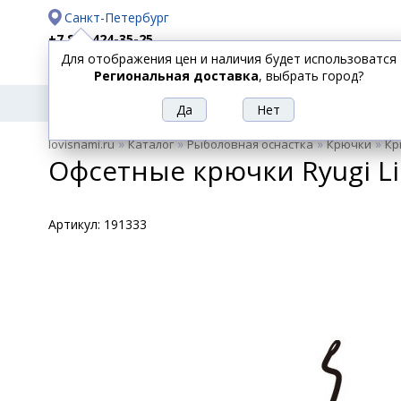
Санкт-Петербург
+7 812 424-35-25
Для отображения цен и наличия будет использоватся
Доставка
Оплата
Региональная доставка
, выбрать город?
УДИЛИЩА
СПИННИНГИ
КАТУШКИ
ПРИ
РЫБОЛОВНЫЕ
»
»
»
»
lovisnami.ru
Каталог
Рыболовная оснастка
Крючки
Кр
ТОВАРЫ
Офсетные крючки Ryugi Lim
Артикул:
191333