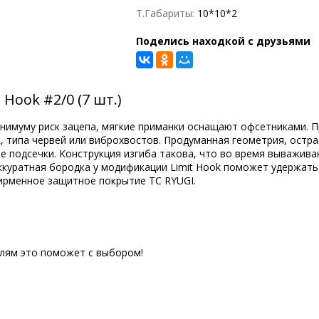
Т.Габариты:
10*10*2
Поделись находкой с друзьями
Hook #2/0 (7 шт.)
инимуму риск зацепа, мягкие приманки оснащают офсетниками. 
к, типа червей или виброхвостов. Продуманная геометрия, ост
е подсечки. Конструкция изгиба такова, что во время выважива
ккуратная бородка у модификации Limit Hook поможет удержать
ирменное защитное покрытие TC RYUGI.
елям это поможет с выбором!