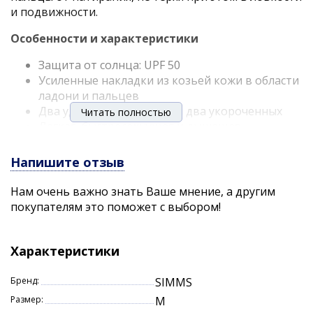
и подвижности.
Особенности и характеристики
Защита от солнца: UPF 50
Усиленные накладки из козьей кожи в области
ладони и пальцев
Два удлиненных пальца и два укороченных
Читать полностью
Легкая, быстросохнущая и дышащая
эластичная ткань
ТКАНЬ: Основная – 63 % переработанного
Напишите отзыв
полиэстера, 25 % полиэстера, 12 %
переработанного спандекса, Ладонь – 100%
Нам очень важно знать Ваше мнение, а другим
козья кожа.
покупателям это поможет с выбором!
ТКАНЬ: 92 % полиэстер / 8 % спандекс, DWR, 142
г/м?; Карманы – сетка из 100 % полиэстера
Характеристики
Бренд:
SIMMS
Размер:
M