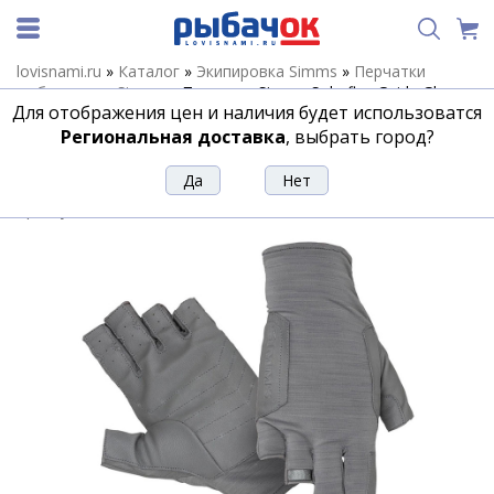
lovisnami.ru
»
Каталог
»
Экипировка Simms
»
Перчатки
рыболовные Simms
»
Перчатки Simms Solarflex Guide Glove
Для отображения цен и наличия будет использоватся
'22, Sterling, M
Региональная доставка
, выбрать город?
Перчатки Simms Solarflex Guide Glove
'22, Sterling, M
Артикул:
166653