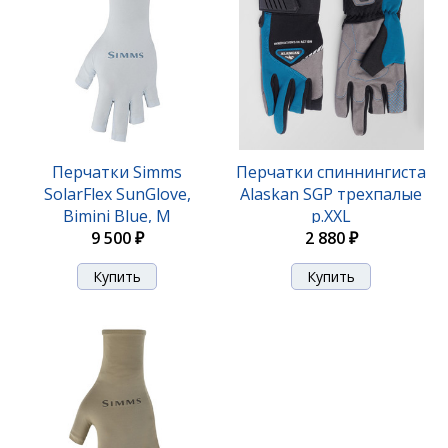
Перчатки Simms
Перчатки спиннингиста
SolarFlex SunGlove,
Alaskan SGP трехпалые
Bimini Blue, M
р.XXL
9 500 ₽
2 880 ₽