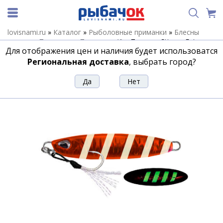
lovisnami.ru
»
Каталог
»
Рыболовные приманки
»
Блесны
летние
»
Пилькеры
»
Пилькеры 40
»
Пилькер Stinger Fatso
Для отображения цен и наличия будет использоватся
40гр, PFO/010
Региональная доставка
, выбрать город?
Пилькер Stinger Fatso 40гр, PFO/010
Артикул:
200048