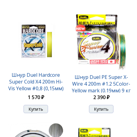
Шнур Duel Hardcore
Шнур Duel PE Super X-
Super Cold X4 200m Hi-
Wire 4 200m #1.2 5Color-
Vis Yellow #0,8 (0,15мм)
Yellow mark (0.19мм) 9 кг
1 570 ₽
2 390 ₽