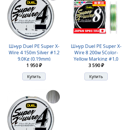
Шнур Duel PE Super X-
Шнур Duel PE Super X-
Wire 4 150m Silver #1.2
Wire 8 200м 5Color-
9.0Kg (0.19mm)
Yellow Marking #1,0
1 950 ₽
(0,17мм) 9
3 590 ₽