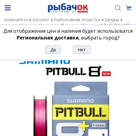
lovisnami.ru
»
Каталог
»
Рыболовная оснастка
»
Шнуры
»
Шнуры Shimano (Япония)
»
Плетенка Shimano S PitBull 8+ PE
Для отображения цен и наличия будет использоватся
2.0 150m Pink
Региональная доставка
, выбрать город?
Плетенка Shimano S PitBull 8+ PE 2.0
150m Pink
Артикул:
198612