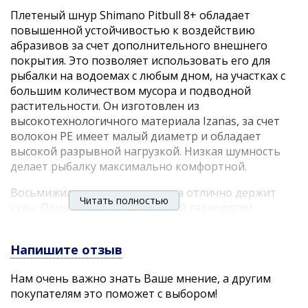
Плетеный шнур Shimano Pitbull 8+ обладает
повышенной устойчивостью к воздействию
абразивов за счет дополнительного внешнего
покрытия. Это позволяет использовать его для
рыбалки на водоемах с любым дном, на участках с
большим количеством мусора и подводной
растительности. Он изготовлен из
высокотехнологичного материала Izanas, за счет
волокон PE имеет малый диаметр и обладает
высокой разрывной нагрузкой. Низкая шумность
делает рыбалку максимально комфортной.
Восьмижильная плетеная леска отлично держит
Читать полностью
узлы. Применение современной технологии
плетения наделяет ее повышенной плотностью, за
счет которой удалось существенно снизить такой
Напишите отзыв
показатель, как растяжимость. Спиннингисту легче
делать результативные подсечки, ему проще
Нам очень важно знать Ваше мнение, а другим
контролировать процесс вываживания. Шнур
покупателям это поможет с выбором!
хорошо проявляет себя в условиях, когда особенно