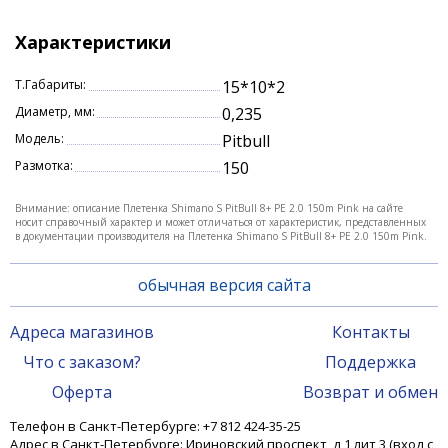
важна дальность забросов. Безупречная гладкость
его поверхности улучшает полетные
Характеристики
характеристики приманок. Силиконовое покрытие
снижает трение и продлевает срок службы
Т.Габариты:
15*10*2
плетенки.
Диаметр, мм:
0,235
Модель:
Pitbull
Размотка:
150
Внимание: описание Плетенка Shimano S PitBull 8+ PE 2.0 150m Pink на сайте
носит справочный характер и может отличаться от характеристик, представленных
в документации производителя на Плетенка Shimano S PitBull 8+ PE 2.0 150m Pink.
обычная версия сайта
Адреса магазинов
Контакты
Что с заказом?
Поддержка
Оферта
Возврат и обмен
Телефон в Санкт-Петербурге: +7 812 424-35-25
Адрес в Санкт-Петербурге: Ириновский проспект, д 1 лит 3 (вход с