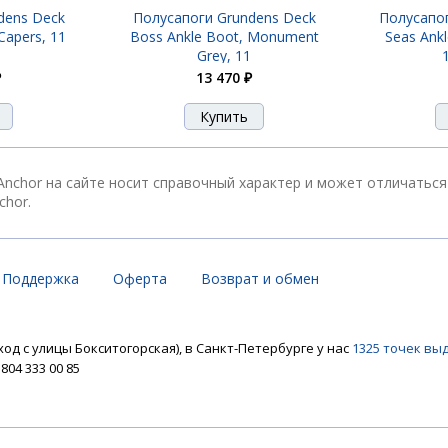
dens Deck
Полусапоги Grundens Deck
Полусапо
Capers, 11
Boss Ankle Boot, Monument
Seas Ank
Grey, 11
₽
13 470 ₽
 Anchor на сайте носит справочный характер и может отличаться
chor.
Поддержка
Оферта
Возврат и обмен
ход с улицы Бокситогорская), в Санкт-Петербурге у нас
1325 точек вы
04 333 00 85