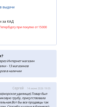
ов выдачи
и за КАД
Петербургу при покупке от 15000
с?
ерез Интернет магазин
лки - 13 магазинов
аров в наличии
Сергей
14 июня 2026 19:05
аз(морское удилище).Товар был
тиковую трубу, присутствовала
ельная.Вот бы все продавцы так
зам. Спасибо и удачи в бизнесе☺️