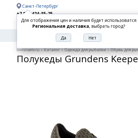
Санкт-Петербург
+7 812 424-35-25
Для отображения цен и наличия будет использоватся
Доставка
Оплата
Региональная доставка
, выбрать город?
УДИЛИЩА
СПИННИНГИ
КАТУШКИ
ПРИ
РЫБОЛОВНЫЕ
»
»
»
lovisnami.ru
Каталог
Одежда для рыбалки
Обувь для ры
ТОВАРЫ
Полукеды Grundens Keeper